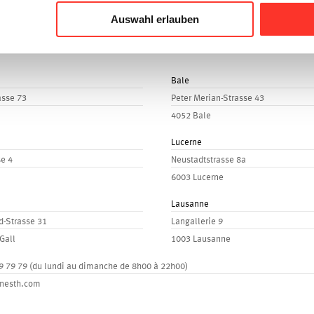
Auswahl erlauben
Bale
asse 73
Peter Merian-Strasse 43
4052 Bale
Lucerne
se 4
Neustadtstrasse 8a
6003 Lucerne
Lausanne
d-Strasse 31
Langallerie 9
Gall
1003 Lausanne
9 79 79
(du lundi au dimanche de 8h00 à 22h00)
nesth.com