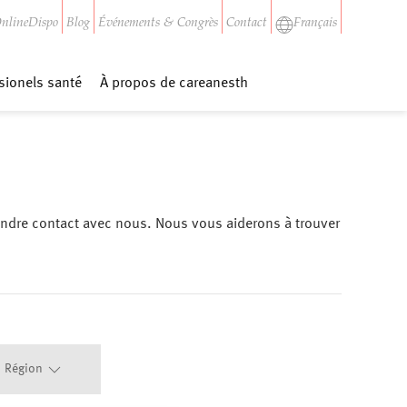
nlineDispo
Blog
Événements & Congrès
Contact
Français
sionels santé
À propos de careanesth
rendre contact avec nous. Nous vous aiderons à trouver
Région