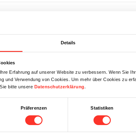
Details
e nos clients, situé dans le canton de Vaud.
Cookies
xe
Emploi temporaire (de plusieurs semaines à plusieurs mois dans la
hre Erfahrung auf unserer Website zu verbessern. Wenn Sie Ihre
rung und Verwendung von Cookies. Um mehr über Cookies zu erfa
Sie bitte unsere
Datenschutzerklärung
.
Präferenzen
Statistiken
 trouvé d’offre qui vous correspond? Post