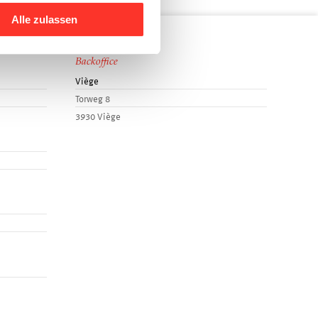
Alle zulassen
Backoffice
Viège
Torweg 8
3930 Viège