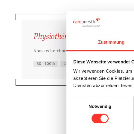
Physiothérapeute 80-100%
Zustimmung
Nous recherchons un/-e Physiothérapeute pour l'un d
Diese Webseite verwendet 
80 - 100%
Collaborateurs et collaboratrices
Fi
Wir verwenden Cookies, um I
akzeptieren Sie die Platzie
Diensten abzumelden, lesen 
Einwilligungsauswahl
Notwendig
Vous n’avez pas