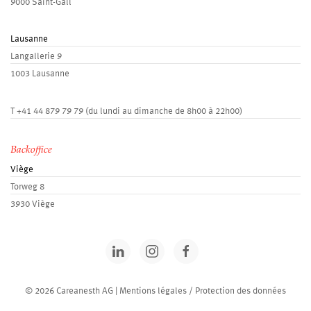
9000 Saint-Gall
Lausanne
Langallerie 9
1003 Lausanne
T
+41 44 879 79 79
(du lundi au dimanche de 8h00 à 22h00)
Backoffice
Viège
Torweg 8
3930 Viège
© 2026 Careanesth AG |
Mentions légales / Protection des données