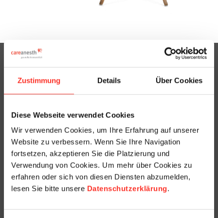
Poste et formation
Zustimmung
Details
Über Cookies
Recrutement, gestion des comptes & recrutements du secteur
ambulatoire
Diese Webseite verwendet Cookies
Assistante médicale
Wir verwenden Cookies, um Ihre Erfahrung auf unserer
Website zu verbessern. Wenn Sie Ihre Navigation
Secretaire médicale
fortsetzen, akzeptieren Sie die Platzierung und
Verwendung von Cookies. Um mehr über Cookies zu
Contact
erfahren oder sich von diesen Diensten abzumelden,
lesen Sie bitte unsere
Datenschutzerklärung
.
+41 44 879 79 79